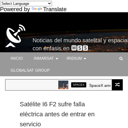
Powered by
Translate
Satelital-Móvil
Noticias del mundo satelital y espacial
con énfasis en 🅼🆂🆂.
INICIO
INMARSAT
IRIDIUM
GLOBALSAT GROUP
SPACEX
SpaceX ameriza por prim
Satélite I6 F2 sufre falla
eléctrica antes de entrar en
servicio