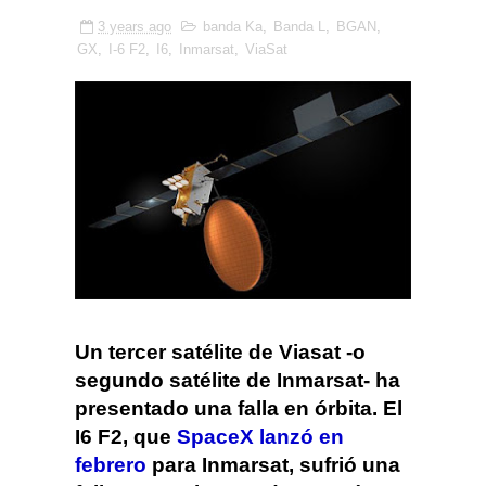
3 years ago
banda Ka
,
Banda L
,
BGAN
,
GX
,
I-6 F2
,
I6
,
Inmarsat
,
ViaSat
Un tercer satélite de Viasat -o
segundo satélite de Inmarsat- ha
presentado una falla en órbita. El
I6 F2, que
SpaceX lanzó en
febrero
para Inmarsat, sufrió una