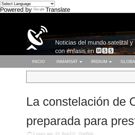
Powered by
Translate
Satelital-Móvil
Noticias del mundo satelital y
con énfasis en 🅼🆂🆂.
INICIO
INMARSAT
IRIDIUM
GLOBA
La constelación de
preparada para prest
3 years ago
BigLEO
,
OneWeb