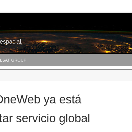
 espacial,
LSAT GROUP
 OneWeb ya está
ar servicio global