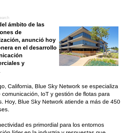
earch
el ámbito de las
iones de
ización, anunció hoy
nera en el desarrollo
unicación
erciales y
.
, California, Blue Sky Network se especializa
e comunicación, IoT y gestión de flotas para
as. Hoy, Blue Sky Network atiende a más de 450
ses.
nectividad es primordial para los entornos
ión líder en la industria y respuestas que