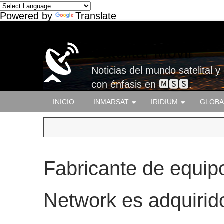
Powered by
Translate
Satelital-Móvil
Noticias del mundo satelital y
con énfasis en 🅼🆂🆂.
INICIO
INMARSAT
IRIDIUM
GLOBA
Fabricante de equipo
Network es adquiri