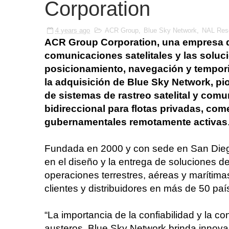
Corporation
4 years ago
ACR Group
,
Blue Sky Network
,
NAL Res
ACR Group Corporation, una empresa d
comunicaciones satelitales y las soluc
posicionamiento, navegación y tempor
la adquisición de Blue Sky Network, pio
de sistemas de rastreo satelital y com
bidireccional para flotas privadas, com
gubernamentales remotamente activas
Fundada en 2000 y con sede en San Diego
en el diseño y la entrega de soluciones d
operaciones terrestres, aéreas y marítim
clientes y distribuidores en más de 50 paí
“La importancia de la confiabilidad y la co
austeros. Blue Sky Network brinda innovac