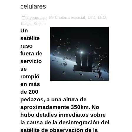
celulares
2 years ago
Chatarra espacial
,
D2D
,
LEO
,
Rusia
,
Starlink
Un
satélite
ruso
fuera de
servicio
se
rompió
en más
de 200
pedazos, a una altura de
aproximadamente 350km.
No
hubo detalles inmediatos sobre
la causa de la desintegración del
satélite de observación de la