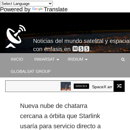
Powered by
Translate
Satelital-Móvil
Noticias del mundo satelital y espacial
con énfasis en 🅼🆂🆂.
INICIO
INMARSAT
IRIDIUM
GLOBALSAT GROUP
SPACEX
SpaceX ameriza por pri
Nueva nube de chatarra
cercana a órbita que Starlink
usaría para servicio directo a