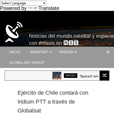
Powered by
Translate
Satelital-Móvil
Noticias del mundo satelital y espacial
con énfasis en 🅼🆂🆂.
INICIO
INMARSAT
IRIDIUM
GLOBALSAT GROUP
SPACEX
SpaceX ameriza por pri
Ejército de Chile contará con
Iridium PTT a través de
Globalsat