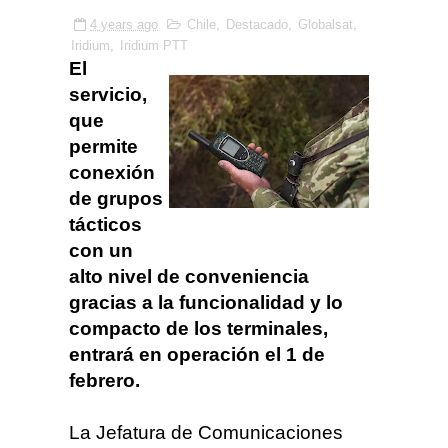
4 years ago
Chile
,
Destacado
,
Globalsat
,
Iridium
,
Iridium PTT
El
servicio,
que
permite
conexión
de grupos
tácticos
con un
alto nivel de conveniencia
gracias a la funcionalidad y lo
compacto de los terminales,
entrará en operación el 1 de
febrero.
La Jefatura de Comunicaciones