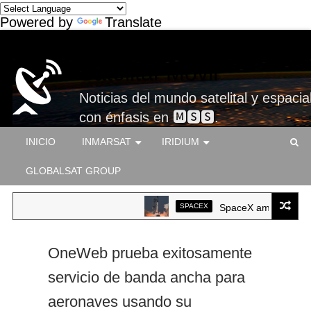
Powered by
Translate
Satelital-Móvil
Noticias del mundo satelital y espacial
con énfasis en 🅼🆂🆂.
INICIO
INMARSAT
IRIDIUM
GLOBALSAT GROUP
SPACEX
SpaceX ameriza por pri
OneWeb prueba exitosamente
servicio de banda ancha para
aeronaves usando su