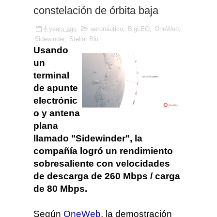
constelación de órbita baja
4 years ago
aeronáutico
,
BigLEO
,
OneWeb
,
Sidewinder
,
Stellar Blu
Usando
un
terminal
de apunte
electrónic
o y antena
plana
llamado "Sidewinder", la
compañía logró un rendimiento
sobresaliente con velocidades
de descarga de 260 Mbps / carga
de 80 Mbps.
Según
OneWeb
, la demostración