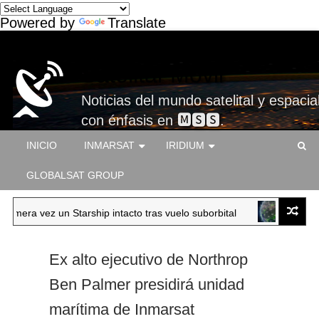
Powered by
Translate
Satelital-Móvil
Noticias del mundo satelital y espacial
con énfasis en 🅼🆂🆂.
INICIO
INMARSAT
IRIDIUM
GLOBALSAT GROUP
mera vez un Starship intacto tras vuelo suborbital
SPACEX
Ex alto ejecutivo de Northrop
Ben Palmer presidirá unidad
marítima de Inmarsat