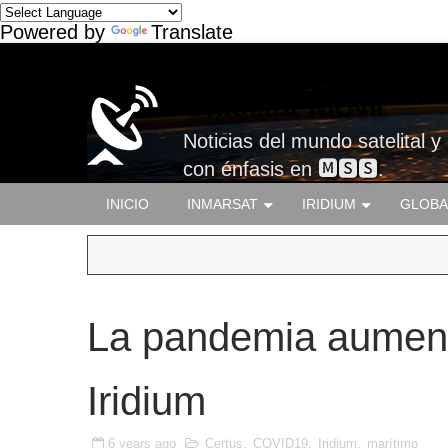
Powered by
Translate
Satelital-Móvil
Noticias del mundo satelital y
con énfasis en 🅼🆂🆂.
INICIO
INMARSAT
IRIDIUM
GLOBA
La pandemia aument
Iridium
6 years ago
Certus
,
COVID19
,
Iridium
,
marítimo