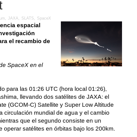
t
ium
,
JAXA
,
SLATS
,
SpaceX
gencia espacial
nvestigación
para el recambio de
 de SpaceX en el
 para las 01:26 UTC (hora local 01:26),
shima, llevando dos satélites de JAXA: el
te (GCOM-C) Satellite y Super Low Altitude
 la circulación mundial de agua y el cambio
ientras que el segundo consiste en un
 operar satélites en órbitas bajo los 200km.