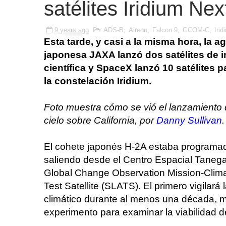
satélites Iridium Nex
9 years ago
ADS-B
,
Aireon
,
Falcon 9
,
GCOM-C
,
Irid
Esta tarde, y casi a la misma hora, la a
japonesa JAXA lanzó dos satélites de i
científica y SpaceX lanzó 10 satélites 
la constelación Iridium.
Foto muestra cómo se vió el lanzamiento
cielo sobre California, por
Danny Sullivan
.
El cohete japonés H-2A estaba programado
saliendo desde el Centro Espacial Tanega
Global Change Observation Mission-Clima
Test Satellite (SLATS). El primero vigilará
climático durante al menos una década, m
experimento para examinar la viabilidad de