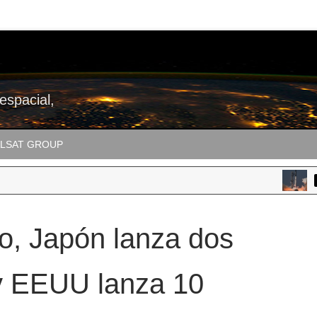
 espacial,
LSAT GROUP
SPA
o, Japón lanza dos
s y EEUU lanza 10