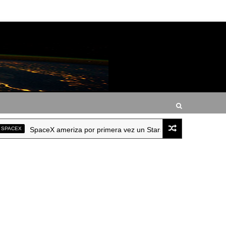
CEX
SpaceX ameriza por primera vez un Starship intacto tras vuelo su