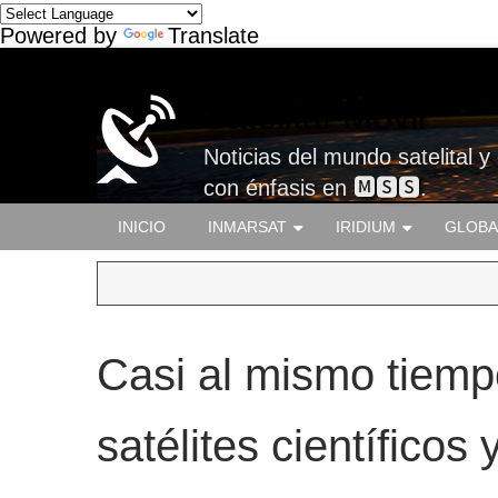
Powered by
Translate
Satelital-Móvil
Noticias del mundo satelital y
con énfasis en 🅼🆂🆂.
INICIO
INMARSAT
IRIDIUM
GLOBA
Casi al mismo tiemp
satélites científico