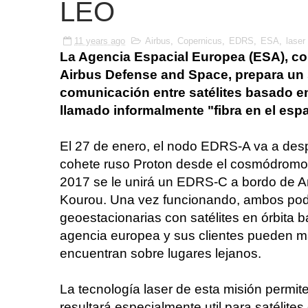
LEO
11 years ago
Airbus
,
Copernicus
,
EDRS
,
ESA
,
laser
La Agencia Espacial Europea (ESA), co
Airbus Defense and Space, prepara un
comunicación entre satélites basado en
llamado informalmente "fibra en el espa
El 27 de enero, el nodo EDRS-A va a des
cohete ruso Proton desde el cosmódromo 
2017 se le unirá un EDRS-C a bordo de A
Kourou. Una vez funcionando, ambos pod
geoestacionarias con satélites en órbita b
agencia europea y sus clientes pueden ma
encuentran sobre lugares lejanos.
La tecnología laser de esta misión permit
resultará especialmente util para satélite