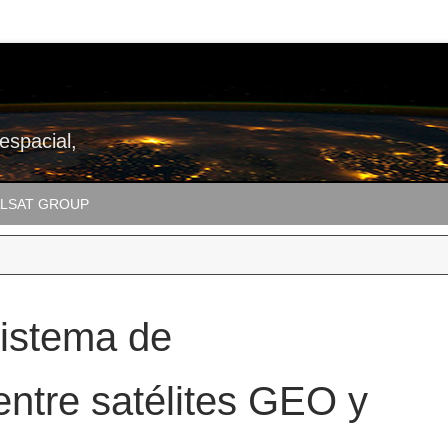
 espacial,
LSAT GROUP
sistema de
entre satélites GEO y