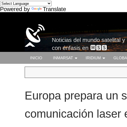
Powered by
Translate
Satelital-Móvil
Noticias del mundo satelital y
con énfasis en 🅼🆂🆂.
INICIO
INMARSAT
IRIDIUM
GLOBA
Europa prepara un 
comunicación laser 