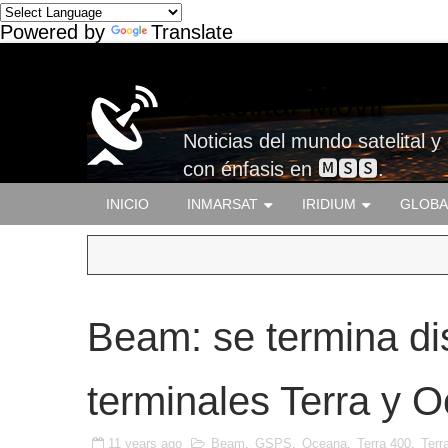
Powered by
Translate
Satelital-Móvil
Noticias del mundo satelital y
con énfasis en 🅼🆂🆂.
INICIO
INMARSAT
IRIDIUM
GLOBA
Beam: se termina dis
terminales Terra y 
11 years ago
Beam
,
GSPS
,
Oceana
,
Terra 400
,
Terr