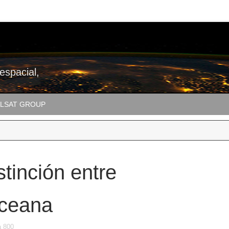
 espacial,
LSAT GROUP
tinción entre
Oceana
a 800