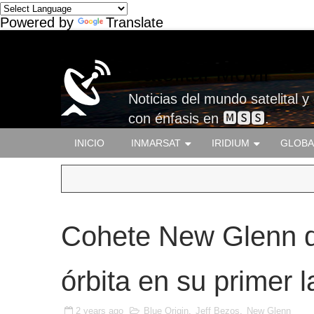
Powered by
Translate
Satelital-Móvil
Noticias del mundo satelital y
con énfasis en 🅼🆂🆂.
INICIO
INMARSAT
IRIDIUM
GLOBA
Cohete New Glenn d
órbita en su primer 
2 years ago
Blue Origin
,
Jeff Bezos
,
New Glenn