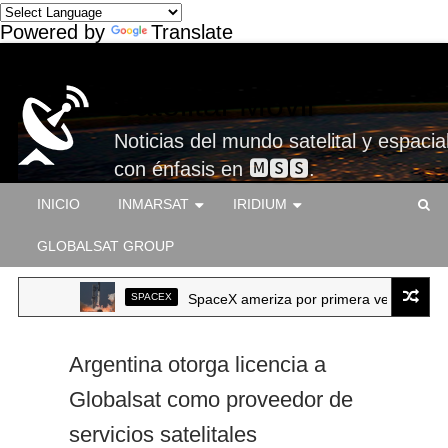
Powered by
Translate
Satelital-Móvil
Noticias del mundo satelital y espacial
con énfasis en 🅼🆂🆂.
INICIO
INMARSAT
IRIDIUM
GLOBALSAT GROUP
SPACEX
SpaceX ameriza por primera vez un Starship
Argentina otorga licencia a
Globalsat como proveedor de
servicios satelitales