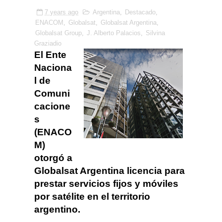
7 years ago
Argentina
,
Destacado
,
ENACOM
,
Globalsat
,
Globalsat Argentina
,
Globalsat Group
,
J. Alberto Palacios
,
Silvina
Graziadio
El Ente
Naciona
l de
Comuni
cacione
s
(ENACO
M)
otorgó a
Globalsat Argentina licencia para
prestar servicios fijos y móviles
por satélite en el territorio
argentino.