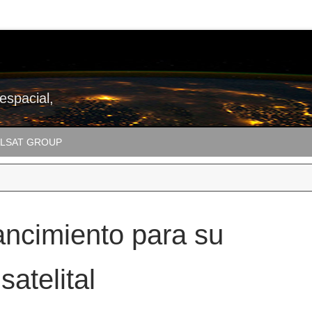
 espacial,
LSAT GROUP
ncimiento para su
satelital