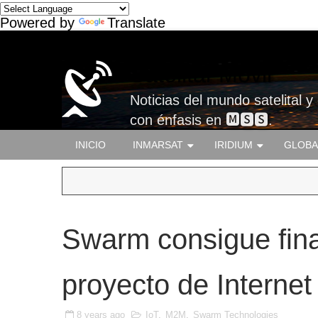
Powered by
Translate
Satelital-Móvil
Noticias del mundo satelital y
con énfasis en 🅼🆂🆂.
INICIO
INMARSAT
IRIDIUM
GLOBA
Swarm consigue fina
proyecto de Internet 
8 years ago
IoT
,
M2M
,
Swarm Technologies