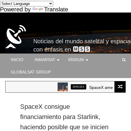
Powered by
Translate
Satelital-Móvil
Noticias del mundo satelital y espacial
con énfasis en 🅼🆂🆂.
INICIO
INMARSAT
IRIDIUM
GLOBALSAT GROUP
SPACEX
SpaceX ameriza por prime
SpaceX consigue
financiamiento para Starlink,
haciendo posible que se inicien