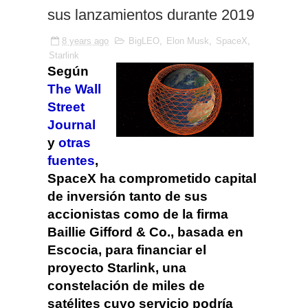
sus lanzamientos durante 2019
8 years ago
BigLEO
,
Elon Musk
,
SpaceX
,
Starlink
Según
The Wall
Street
Journal
y
otras
fuentes
,
SpaceX ha comprometido capital
de inversión tanto de sus
accionistas como de la firma
Baillie Gifford & Co., basada en
Escocia, para financiar el
proyecto Starlink, una
constelación de miles de
satélites cuyo servicio podría