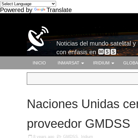
Powered by
Translate
Satelital-Móvil
Noticias del mundo satelital y
con énfasis en 🅼🆂🆂.
INICIO
INMARSAT
IRIDIUM
GLOBA
Naciones Unidas cert
proveedor GMDSS
8 years ago
GMDSS
,
Iridium