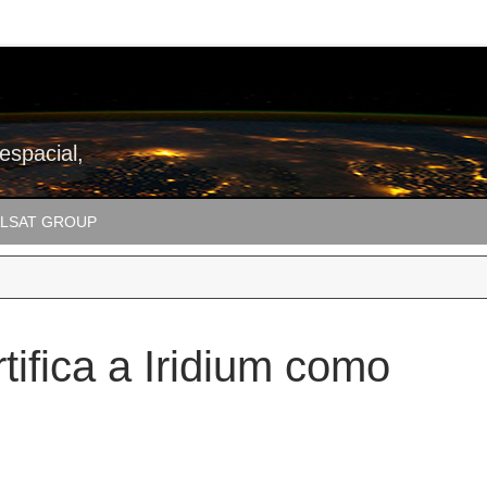
 espacial,
LSAT GROUP
ifica a Iridium como