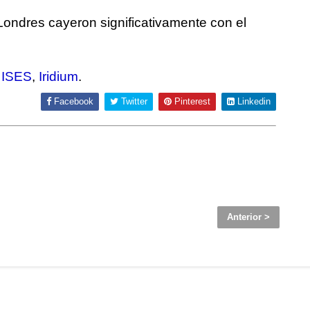
Londres cayeron significativamente con el
,
ISES
,
Iridium
.
Facebook
Twitter
Pinterest
Linkedin
Anterior >