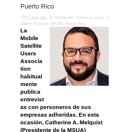
Puerto Rico
9 years ago
Destacado
,
Globalsat Group
,
J.
Alberto Palacios
,
MSUA
,
Puerto Rico
La
Mobile
Satellite
Users
Associa
tion
habitual
mente
publica
entrevist
as con personeros de sus
empresas adheridas. En esta
ocasión, Catherine A. Melquist
(Presidente de la MSUA)