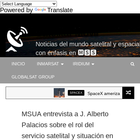
Powered by
Translate
Satelital-Móvil
Noticias del mundo satelital y espacial
con énfasis en 🅼🆂🆂.
INICIO
INMARSAT
IRIDIUM
GLOBALSAT GROUP
SPACEX
SpaceX ameriza por primera vez
MSUA entrevista a J. Alberto
Palacios sobre el rol del
servicio satelital y situación en