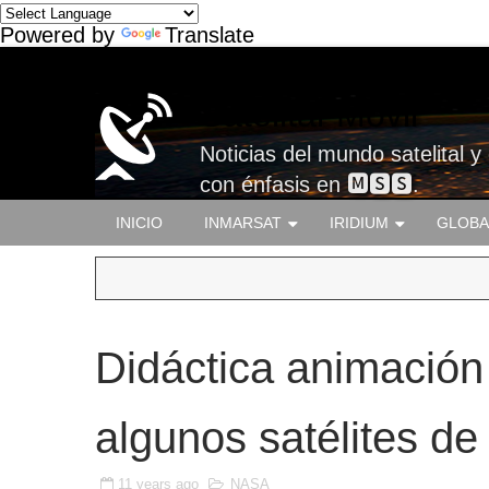
Powered by
Translate
Satelital-Móvil
Noticias del mundo satelital y
con énfasis en 🅼🆂🆂.
INICIO
INMARSAT
IRIDIUM
GLOBA
Didáctica animación
algunos satélites d
11 years ago
NASA