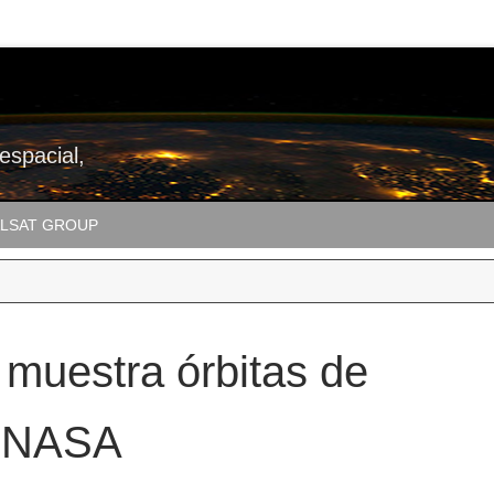
 espacial,
LSAT GROUP
 muestra órbitas de
e NASA