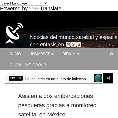
Powered by
Translate
Satelital-Móvil
Noticias del mundo satelital y espacial
con énfasis en 🅼🆂🆂.
INICIO
INMARSAT
IRIDIUM
GLOBALSAT GROUP
SPACEX
La industria en un punto de inflexión
ADS-B
Asisten a dos embarcaciones
pesqueras gracias a monitoreo
satelital en México