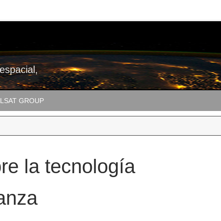
 espacial,
LSAT GROUP
re la tecnología
ñanza