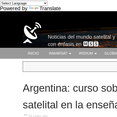
Powered by
Translate
Satelital-Móvil
Noticias del mundo satelital y
con énfasis en 🅼🆂🆂.
INICIO
INMARSAT
IRIDIUM
GLOBA
Argentina: curso sob
satelital en la ense
14 years ago