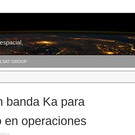
 espacial,
LSAT GROUP
on banda Ka para
ó en operaciones
fónica