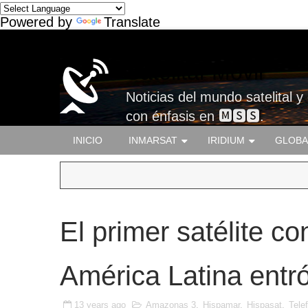
Powered by
Translate
Satelital-Móvil
Noticias del mundo satelital y
con énfasis en 🅼🆂🆂.
INICIO
INMARSAT
IRIDIUM
GLOBA
El primer satélite c
América Latina entr
13 years ago
Amazonas 3
,
Hispamar
,
Hispasat
,
Tele