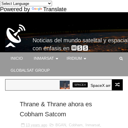
Powered by
Translate
Satelital-Móvil
Noticias del mundo satelital y espacial
con énfasis en 🅼🆂🆂.
INICIO
INMARSAT
IRIDIUM
GLOBALSAT GROUP
SPACEX
SpaceX ameriza por pr
Thrane & Thrane ahora es
Cobham Satcom
13 years ago
BGAN
,
Cobham
,
Inmarsat
,