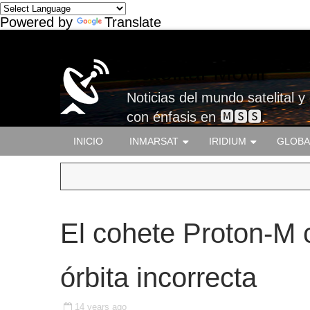
Powered by
Translate
Satelital-Móvil
Noticias del mundo satelital y
con énfasis en 🅼🆂🆂.
INICIO
INMARSAT
IRIDIUM
GLOBA
El cohete Proton-M 
órbita incorrecta
14 years ago