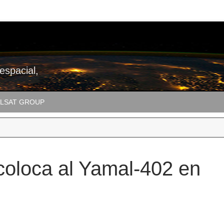
 espacial,
LSAT GROUP
coloca al Yamal-402 en