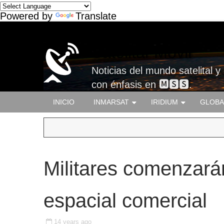
Powered by
Translate
Satelital-Móvil
Noticias del mundo satelital y
con énfasis en 🅼🆂🆂.
INICIO
INMARSAT
IRIDIUM
GLOBA
Militares comenzará
espacial comercial
14 years ago